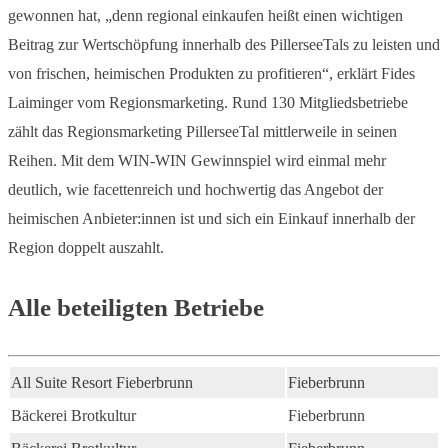
gewonnen hat, „denn regional einkaufen heißt einen wichtigen
Beitrag zur Wertschöpfung innerhalb des PillerseeTals zu leisten und
von frischen, heimischen Produkten zu profitieren“, erklärt Fides
Laiminger vom Regionsmarketing. Rund 130 Mitgliedsbetriebe
zählt das Regionsmarketing PillerseeTal mittlerweile in seinen
Reihen. Mit dem WIN-WIN Gewinnspiel wird einmal mehr
deutlich, wie facettenreich und hochwertig das Angebot der
heimischen Anbieter:innen ist und sich ein Einkauf innerhalb der
Region doppelt auszahlt.
Alle beteiligten Betriebe
All Suite Resort Fieberbrunn
Fieberbrunn
Bäckerei Brotkultur
Fieberbrunn