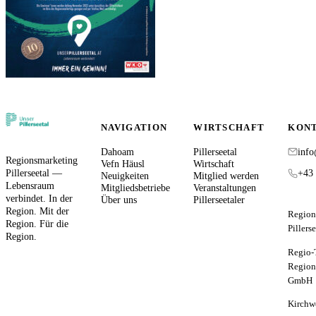
zurück zur Übersicht
NAVIGATION
WIRTSCHAFT
KON
Dahoam
Pillerseetal
info
Regionsmarketing
Vefn Häusl
Wirtschaft
Pillerseetal —
+43 
Neuigkeiten
Mitglied werden
Lebensraum
Mitgliedsbetriebe
Veranstaltungen
verbindet. In der
Über uns
Pillerseetaler
Region. Mit der
Region
Region. Für die
Pillers
Region.
Regio-
Region
GmbH
Kirchw