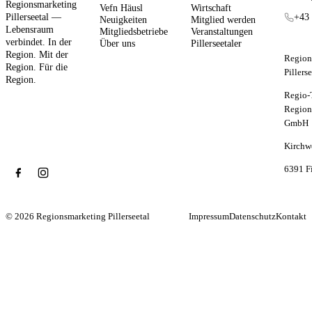
Regionsmarketing
Vefn Häusl
Wirtschaft
Pillerseetal —
+43 
Neuigkeiten
Mitglied werden
Lebensraum
Mitgliedsbetriebe
Veranstaltungen
verbindet. In der
Über uns
Pillerseetaler
Region. Mit der
Region
Region. Für die
Pillers
Region.
Regio-
Region
GmbH
Kirchw
6391 F
© 2026 Regionsmarketing Pillerseetal
Impressum
Datenschutz
Kontakt