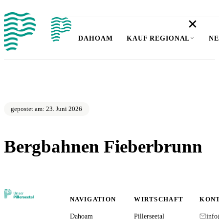
DAHOAM
KAUF REGIONAL
NE
gepostet am: 23. Juni 2026
Bergbahnen Fieberbrunn
zurück zur Übersicht
NAVIGATION
WIRTSCHAFT
KON
Dahoam
Pillerseetal
info