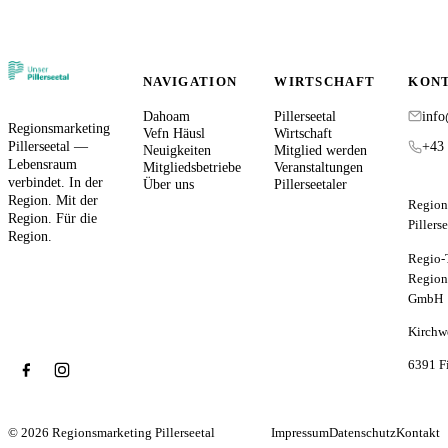
zu den
→
Mitgliedsbetrieben
NAVIGATION
WIRTSCHAFT
KON
Dahoam
Pillerseetal
info
Regionsmarketing
Vefn Häusl
Wirtschaft
Pillerseetal —
+43 
Neuigkeiten
Mitglied werden
Lebensraum
Mitgliedsbetriebe
Veranstaltungen
verbindet. In der
Über uns
Pillerseetaler
Region. Mit der
Region
Region. Für die
Pillers
Region.
Regio-
Region
GmbH
Kirchw
6391 F
© 2026 Regionsmarketing Pillerseetal
Impressum
Datenschutz
Kontakt