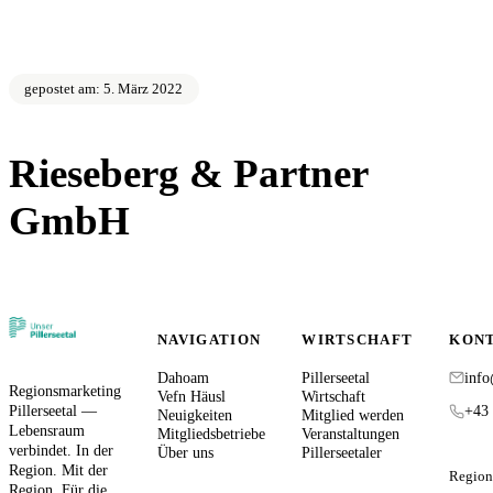
gepostet am: 5. März 2022
Rieseberg & Partner
GmbH
zurück zur Übersicht
NAVIGATION
WIRTSCHAFT
KON
Dahoam
Pillerseetal
info
Regionsmarketing
Vefn Häusl
Wirtschaft
Pillerseetal —
+43 
Neuigkeiten
Mitglied werden
Lebensraum
Mitgliedsbetriebe
Veranstaltungen
verbindet. In der
Über uns
Pillerseetaler
Region. Mit der
Region
Region. Für die