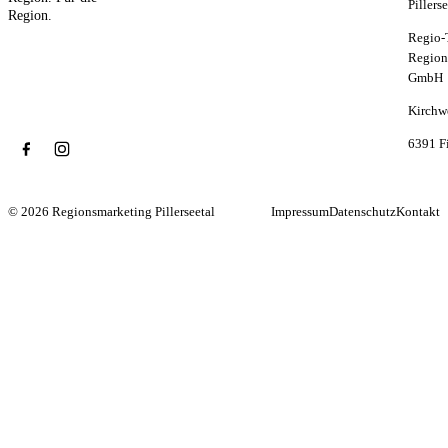
Pillers
Region.
Regio-
Region
GmbH
Kirchw
6391 F
© 2026 Regionsmarketing Pillerseetal
Impressum
Datenschutz
Kontakt