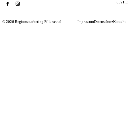
6391 F
© 2026 Regionsmarketing Pillerseetal
Impressum
Datenschutz
Kontakt