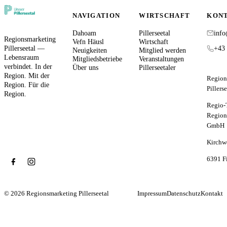
NAVIGATION
WIRTSCHAFT
KON
Dahoam
Pillerseetal
info
Regionsmarketing
Vefn Häusl
Wirtschaft
Pillerseetal —
+43 
Neuigkeiten
Mitglied werden
Lebensraum
Mitgliedsbetriebe
Veranstaltungen
verbindet. In der
Über uns
Pillerseetaler
Region. Mit der
Region
Region. Für die
Pillers
Region.
Regio-
Region
GmbH
Kirchw
6391 F
© 2026 Regionsmarketing Pillerseetal
Impressum
Datenschutz
Kontakt