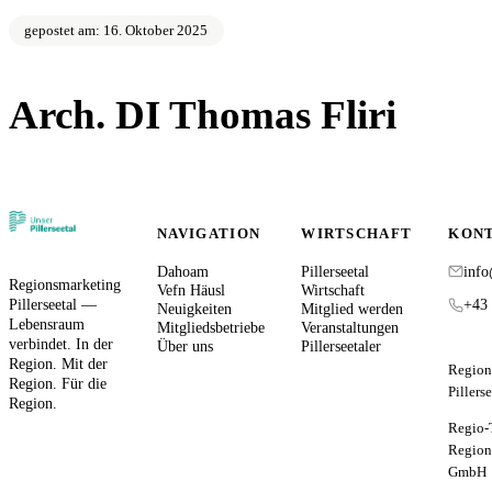
gepostet am: 16. Oktober 2025
Arch. DI Thomas Fliri
zurück zur Übersicht
NAVIGATION
WIRTSCHAFT
KON
Dahoam
Pillerseetal
info
Regionsmarketing
Vefn Häusl
Wirtschaft
Pillerseetal —
+43 
Neuigkeiten
Mitglied werden
Lebensraum
Mitgliedsbetriebe
Veranstaltungen
verbindet. In der
Über uns
Pillerseetaler
Region. Mit der
Region
Region. Für die
Pillers
Region.
Regio-
Region
GmbH