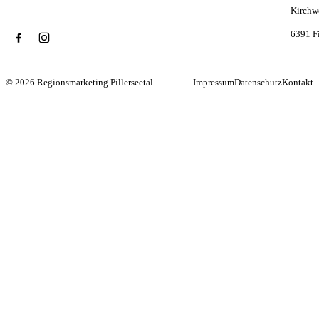
Kirchw
6391 F
© 2026 Regionsmarketing Pillerseetal
Impressum
Datenschutz
Kontakt